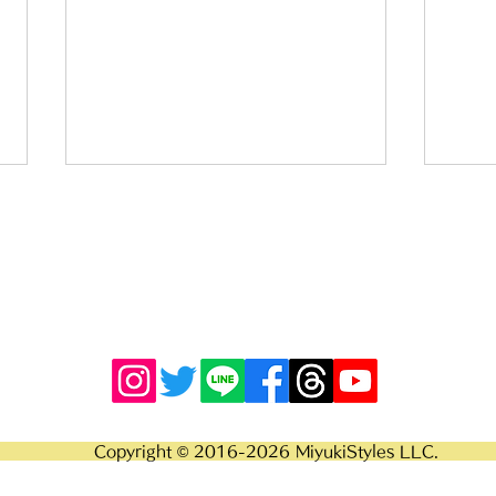
MiyukiStyles LLC.
mo 
ぐっさん 様
info@miyukistyles.com
TEL 08063309787
Privacypolicy
Copyright © 2016-2026 MiyukiStyles LLC.